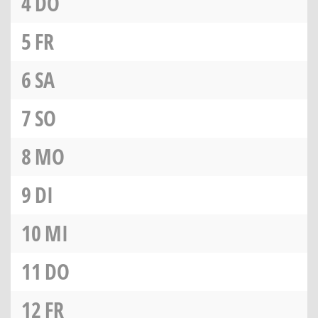
4
DO
5
FR
6
SA
7
SO
8
MO
9
DI
10
MI
11
DO
12
FR