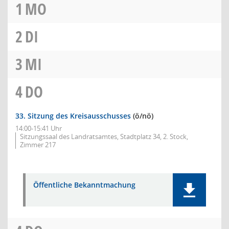
1
MO
2
DI
3
MI
4
DO
33. Sitzung des Kreisausschusses
(ö/nö)
14:00-15:41 Uhr
Sitzungssaal des Landratsamtes, Stadtplatz 34, 2. Stock,
Zimmer 217
Öffentliche Bekanntmachung