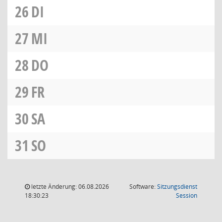
26
DI
27
MI
28
DO
29
FR
30
SA
31
SO
letzte Änderung: 06.08.2026
Software:
Sitzungsdienst
(Wird in
18:30:23
Session