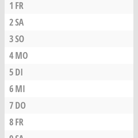
1
FR
2
SA
3
SO
4
MO
5
DI
6
MI
7
DO
8
FR