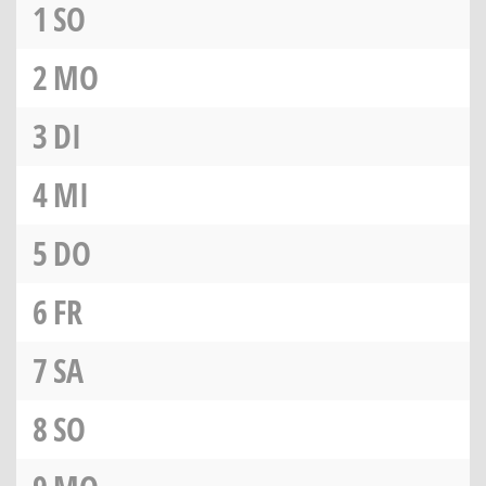
1
SO
2
MO
3
DI
4
MI
5
DO
6
FR
7
SA
8
SO