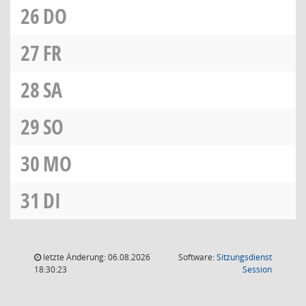
26
DO
27
FR
28
SA
29
SO
30
MO
31
DI
letzte Änderung: 06.08.2026
Software:
Sitzungsdienst
(Wird in
18:30:23
Session