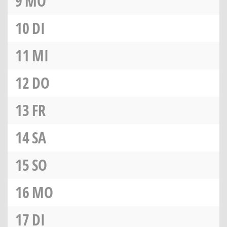
9
MO
10
DI
11
MI
12
DO
13
FR
14
SA
15
SO
16
MO
17
DI