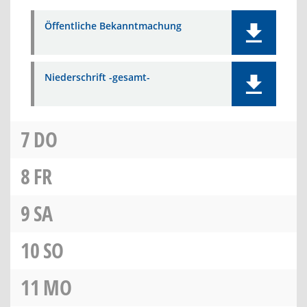
Öffentliche Bekanntmachung
Niederschrift -gesamt-
7
DO
8
FR
9
SA
10
SO
11
MO