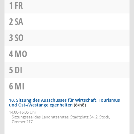
1
FR
2
SA
3
SO
4
MO
5
DI
6
MI
10. Sitzung des Ausschusses für Wirtschaft, Tourismus
und Ost-/Westangelegenheiten
(ö/nö)
14:00-16:05 Uhr
Sitzungssaal des Landratsamtes, Stadtplatz 34, 2. Stock,
Zimmer 217