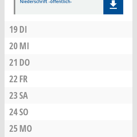
Niederschrift -öffentlich-
19
DI
20
MI
21
DO
22
FR
23
SA
24
SO
25
MO