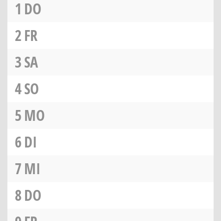
1
DO
2
FR
3
SA
4
SO
5
MO
6
DI
7
MI
8
DO