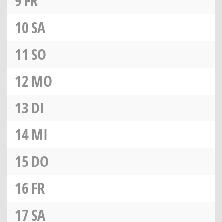
9
FR
10
SA
11
SO
12
MO
13
DI
14
MI
15
DO
16
FR
17
SA