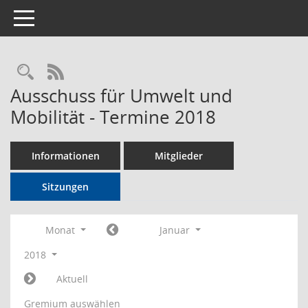
Toggle navigation
Rechercheauswahl
RSS-Feed
Ausschuss für Umwelt und
Mobilität - Termine 2018
Informationen
Mitglieder
Sitzungen
Monat
Januar
2018
Aktuell
Gremium auswählen