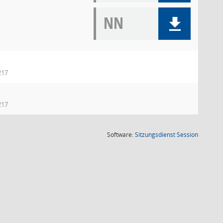
NN
217
217
(Wird in
Software:
Sitzungsdienst
Session