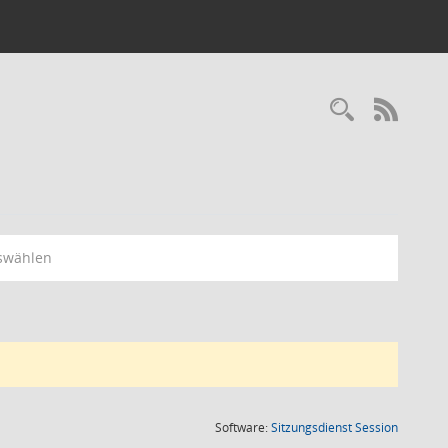
Recherc
RSS-
swählen
(Wird in
Software:
Sitzungsdienst
Session