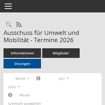
Toggle navigation
Rechercheauswahl
RSS-Feed
Ausschuss für Umwelt und
Mobilität - Termine 2026
Informationen
Mitglieder
Sitzungen
Monat
Juni
2026
Aktuell
Gremium auswählen