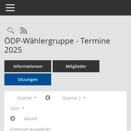
Toggle navigation
Rechercheauswahl
RSS-Feed
ÖDP-Wählergruppe - Termine
2025
Informationen
Mitglieder
Sitzungen
Quartal
Quartal 2
2025
Aktuell
Gremium auswählen