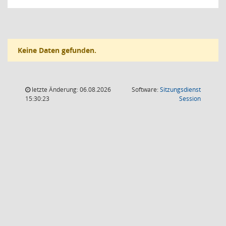
Keine Daten gefunden.
letzte Änderung: 06.08.2026
Software:
Sitzungsdienst
(Wird in
15:30:23
Session