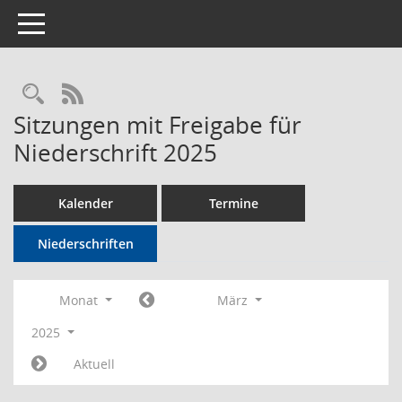
Toggle navigation
Rechercheauswahl
RSS-Feed
Sitzungen mit Freigabe für
Niederschrift 2025
Kalender
Termine
Niederschriften
Monat
März
2025
Aktuell