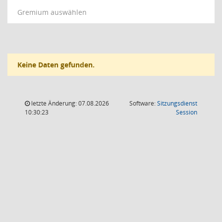
Gremium auswählen
Keine Daten gefunden.
letzte Änderung: 07.08.2026
Software:
Sitzungsdienst
(Wird in
10:30:23
Session