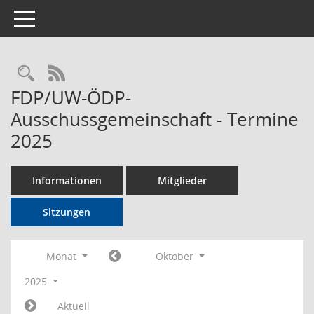
Toggle navigation
Rechercheauswahl
RSS-Feed
FDP/UW-ÖDP-
Ausschussgemeinschaft - Termine
2025
Informationen
Mitglieder
Sitzungen
Monat
Oktober
2025
Aktuell