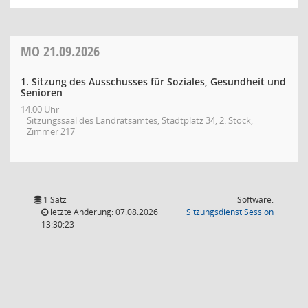
MO
21.09.2026
1. Sitzung des Ausschusses für Soziales, Gesundheit und
Senioren
14:00 Uhr
Sitzungssaal des Landratsamtes, Stadtplatz 34, 2. Stock,
Zimmer 217
1 Satz
Software:
(Wird in
letzte Änderung: 07.08.2026
Sitzungsdienst
Session
13:30:23