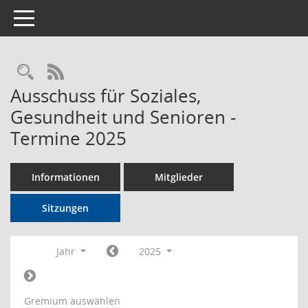
Toggle navigation
Rechercheauswahl
RSS-Feed
Ausschuss für Soziales,
Gesundheit und Senioren -
Termine 2025
Informationen
Mitglieder
Sitzungen
Jahr
2025
Gremium auswählen