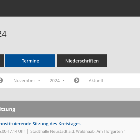
24
Termine
Niederschriften
November
2024
Aktuell
itzung
onstituierende Sitzung des Kreistages
5:00-17:14 Uhr
Stadthalle Neustadt a.d. Waldnaab, Am Hofgarten 1