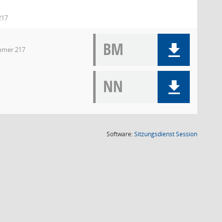
217
BM
immer 217
NN
(Wird in
Software:
Sitzungsdienst
Session