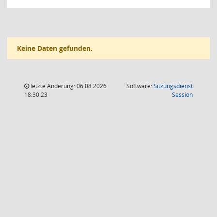
Keine Daten gefunden.
letzte Änderung: 06.08.2026
Software:
Sitzungsdienst
(Wird in
18:30:23
Session