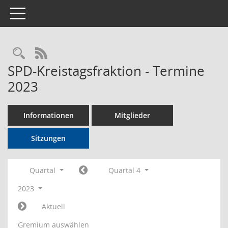
Toggle navigation
Rechercheauswahl
RSS-Feed
SPD-Kreistagsfraktion - Termine
2023
Informationen
Mitglieder
Sitzungen
Quartal
Quartal 4
2023
Aktuell
Gremium auswählen