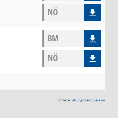
NÖ
BM
NÖ
(Wird in
Software:
Sitzungsdienst
Session