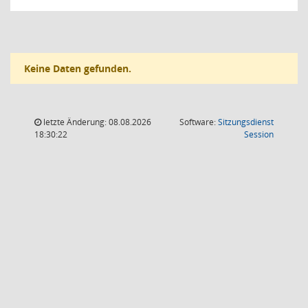
Keine Daten gefunden.
letzte Änderung: 08.08.2026
Software:
Sitzungsdienst
(Wird in
18:30:22
Session