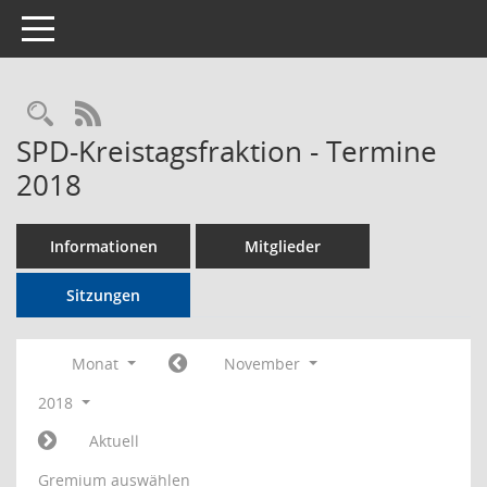
Toggle navigation
Rechercheauswahl
RSS-Feed
SPD-Kreistagsfraktion - Termine
2018
Informationen
Mitglieder
Sitzungen
Monat
November
2018
Aktuell
Gremium auswählen