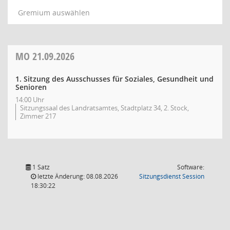
Gremium auswählen
MO
21.09.2026
1. Sitzung des Ausschusses für Soziales, Gesundheit und
Senioren
14:00 Uhr
Sitzungssaal des Landratsamtes, Stadtplatz 34, 2. Stock,
Zimmer 217
1 Satz
Software:
(Wird in
letzte Änderung: 08.08.2026
Sitzungsdienst
Session
18:30:22