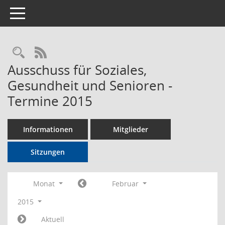
Toggle navigation
Rechercheauswahl
RSS-Feed
Ausschuss für Soziales,
Gesundheit und Senioren -
Termine 2015
Informationen
Mitglieder
Sitzungen
Monat
Februar
2015
Aktuell