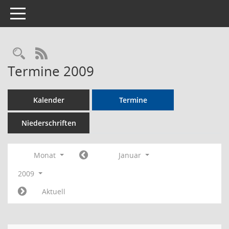
Toggle navigation
Rechercheauswahl
RSS-Feed
Termine 2009
Kalender
Termine
Niederschriften
Monat
Januar
2009
Aktuell