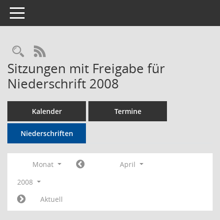
Toggle navigation
Rechercheauswahl
RSS-Feed
Sitzungen mit Freigabe für
Niederschrift 2008
Kalender
Termine
Niederschriften
Monat
April
2008
Aktuell