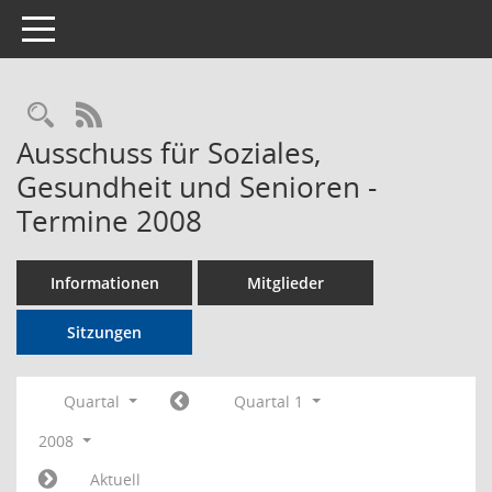
Toggle navigation
Rechercheauswahl
RSS-Feed
Ausschuss für Soziales,
Gesundheit und Senioren -
Termine 2008
Informationen
Mitglieder
Sitzungen
Quartal
Quartal 1
2008
Aktuell