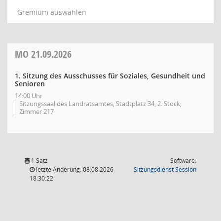
Gremium auswählen
MO
21.09.2026
1. Sitzung des Ausschusses für Soziales, Gesundheit und
Senioren
14:00 Uhr
Sitzungssaal des Landratsamtes, Stadtplatz 34, 2. Stock,
Zimmer 217
1 Satz
Software:
(Wird in
letzte Änderung: 08.08.2026
Sitzungsdienst
Session
18:30:22