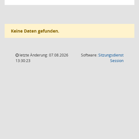
Keine Daten gefunden.
letzte Änderung: 07.08.2026
Software:
Sitzungsdienst
(Wird in
13:30:23
Session