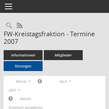
Toggle navigation
Rechercheauswahl
RSS-Feed
FW-Kreistagsfraktion - Termine
2007
Informationen
Mitglieder
Sitzungen
Monat
April
2007
Aktuell
Gremium auswählen