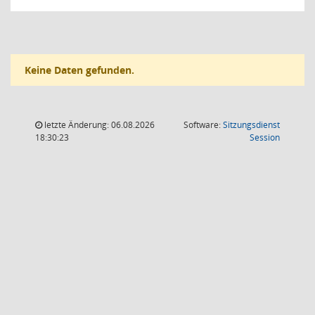
Keine Daten gefunden.
letzte Änderung: 06.08.2026
Software:
Sitzungsdienst
(Wird in
18:30:23
Session