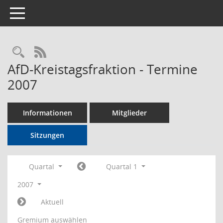
Toggle navigation
Rechercheauswahl
RSS-Feed
AfD-Kreistagsfraktion - Termine
2007
Informationen
Mitglieder
Sitzungen
Quartal
Quartal 1
2007
Aktuell
Gremium auswählen