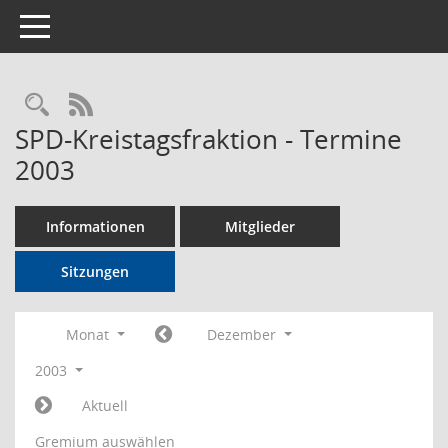
Toggle navigation
Rechercheauswahl
RSS-Feed
SPD-Kreistagsfraktion - Termine
2003
Informationen
Mitglieder
Sitzungen
Monat
Dezember
2003
Aktuell
Gremium auswählen