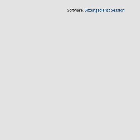
(Wird in
Software:
Sitzungsdienst
Session