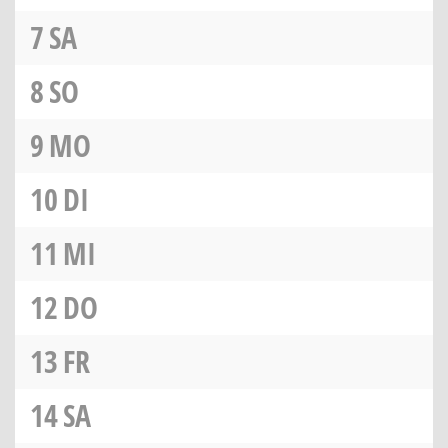
7
SA
8
SO
9
MO
10
DI
11
MI
12
DO
13
FR
14
SA