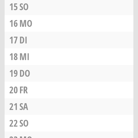
15
SO
16
MO
17
DI
18
MI
19
DO
20
FR
21
SA
22
SO