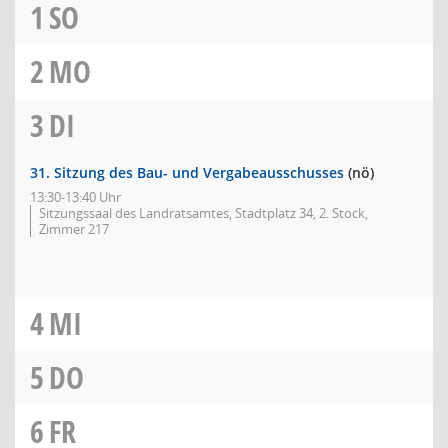
1
SO
2
MO
3
DI
31. Sitzung des Bau- und Vergabeausschusses
(nö)
13:30-13:40 Uhr
Sitzungssaal des Landratsamtes, Stadtplatz 34, 2. Stock,
Zimmer 217
4
MI
5
DO
6
FR