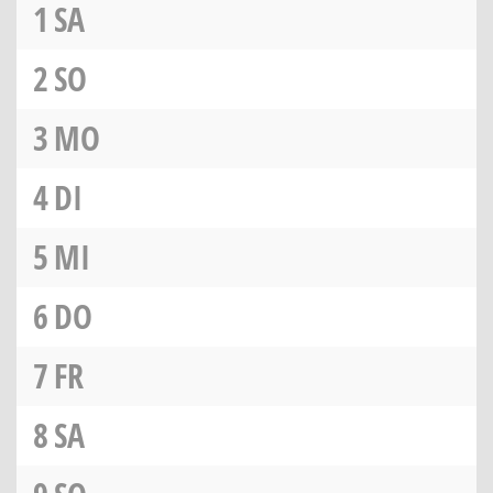
1
SA
2
SO
3
MO
4
DI
5
MI
6
DO
7
FR
8
SA