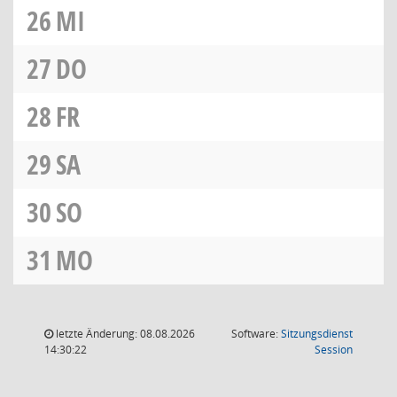
26
MI
27
DO
28
FR
29
SA
30
SO
31
MO
letzte Änderung: 08.08.2026
Software:
Sitzungsdienst
(Wird in
14:30:22
Session