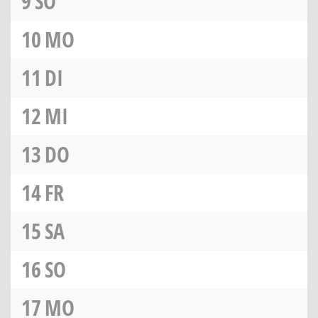
9
SO
10
MO
11
DI
12
MI
13
DO
14
FR
15
SA
16
SO
17
MO