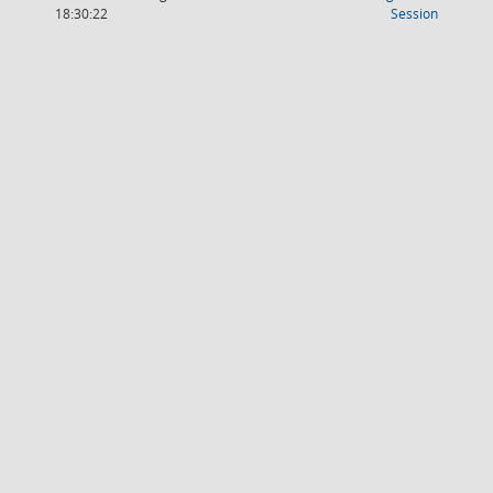
(Wird in
18:30:22
Session