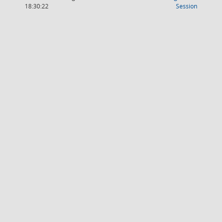
(Wird in
18:30:22
Session