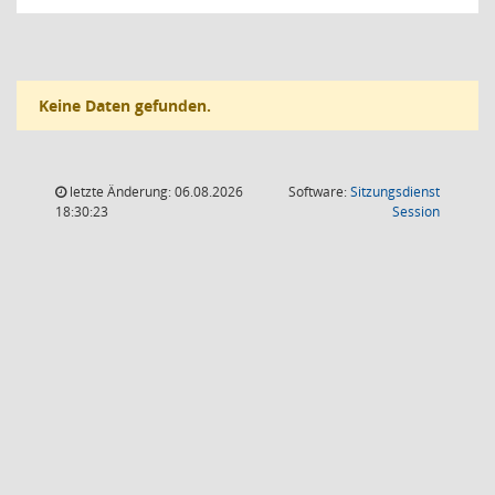
Keine Daten gefunden.
letzte Änderung: 06.08.2026
Software:
Sitzungsdienst
(Wird in
18:30:23
Session