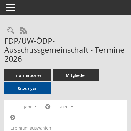
Toggle navigation
Rechercheauswahl
RSS-Feed
FDP/UW-ÖDP-
Ausschussgemeinschaft - Termine
2026
Informationen
Mitglieder
Sitzungen
Jahr
2026
Gremium auswählen