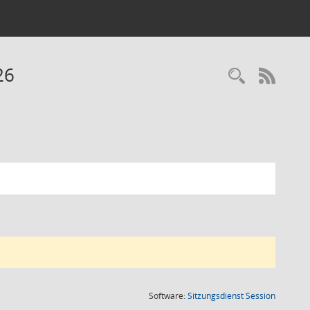
26
Recherc
RSS-
(Wird in
Software:
Sitzungsdienst
Session