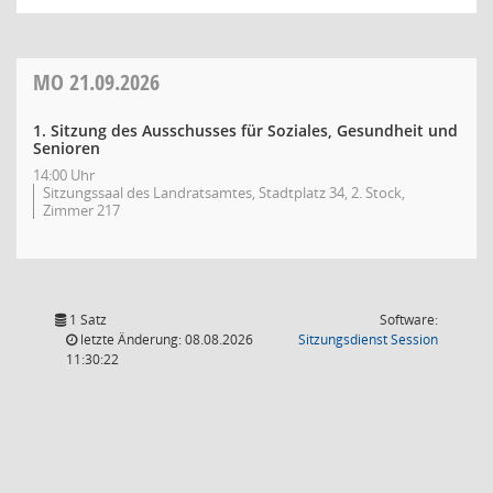
MO
21.09.2026
1. Sitzung des Ausschusses für Soziales, Gesundheit und
Senioren
14:00 Uhr
Sitzungssaal des Landratsamtes, Stadtplatz 34, 2. Stock,
Zimmer 217
1 Satz
Software:
(Wird in
letzte Änderung: 08.08.2026
Sitzungsdienst
Session
11:30:22