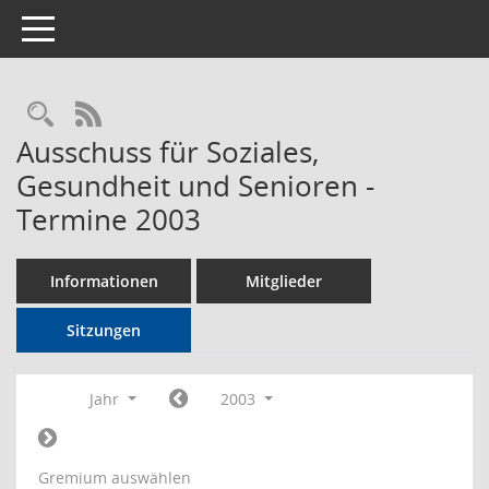
Toggle navigation
Rechercheauswahl
RSS-Feed
Ausschuss für Soziales,
Gesundheit und Senioren -
Termine 2003
Informationen
Mitglieder
Sitzungen
Jahr
2003
Gremium auswählen