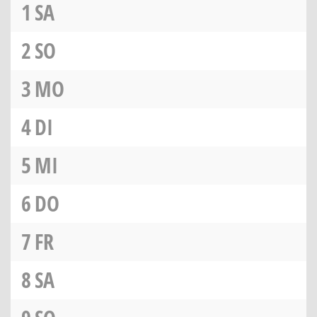
1
SA
2
SO
3
MO
4
DI
5
MI
6
DO
7
FR
8
SA