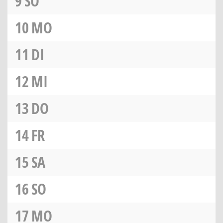
9
SO
10
MO
11
DI
12
MI
13
DO
14
FR
15
SA
16
SO
17
MO