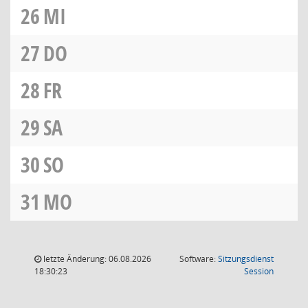
26
MI
27
DO
28
FR
29
SA
30
SO
31
MO
letzte Änderung: 06.08.2026
Software:
Sitzungsdienst
(Wird in
18:30:23
Session