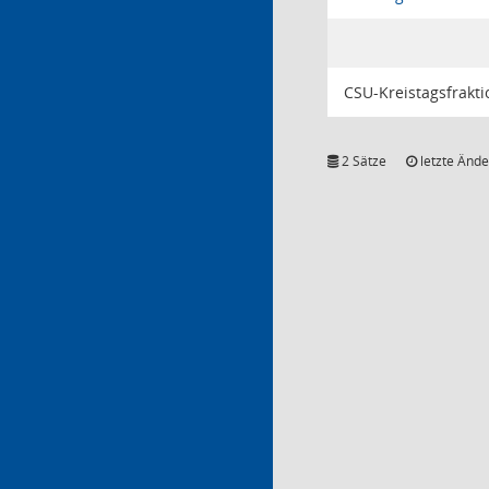
CSU-Kreistagsfrakti
2 Sätze
letzte Ände