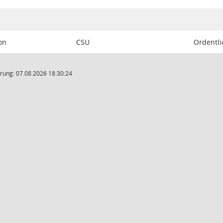
on
CSU
Ordentli
rung: 07.08.2026 18:30:24