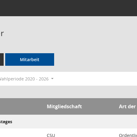
r
Mitarbeit
ahlperiode 2020 - 2026
Mitgliedschaft
Art der
stages
CSU
Ordentli