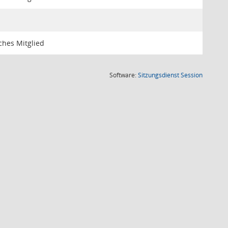
ches Mitglied
(Wird in
Software:
Sitzungsdienst
Session